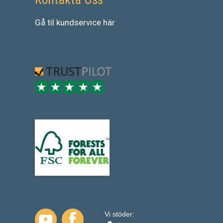
Gå
til
kundservice
här
Vi stöder: