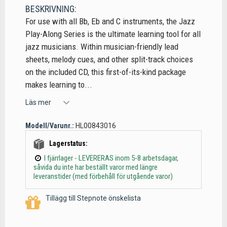
BESKRIVNING:
For use with all Bb, Eb and C instruments, the Jazz
Play-Along Series is the ultimate learning tool for all
jazz musicians. Within musician-friendly lead
sheets, melody cues, and other split-track choices
on the included CD, this first-of-its-kind package
makes learning to...
Läs mer
Modell/Varunr.:
HL00843016
Lagerstatus:
I fjärrlager - LEVERERAS inom 5-8 arbetsdagar,
såvida du inte har beställt varor med längre
leveranstider (med förbehåll för utgående varor)
Tillägg till Stepnote önskelista