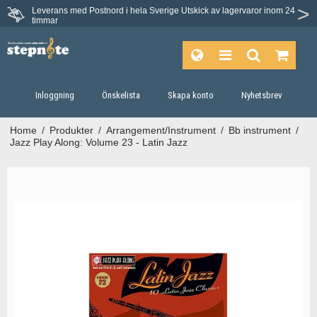
Leverans med Postnord i hela Sverige
Utskick av lagervaror inom 24
Du har 30 dagars ångerrätt.
timmar
Inloggning
Önskelista
Skapa konto
Nyhetsbrev
Home
/
Produkter
/
Arrangement/Instrument
/
Bb instrument
/
Jazz Play Along: Volume 23 - Latin Jazz