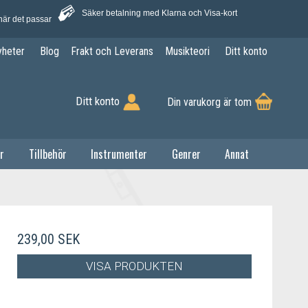
Säker betalning med Klarna och Visa-kort
när det passar
yheter
Blog
Frakt och Leverans
Musikteori
Ditt konto
Ditt konto
Din varukorg är tom
r
Tillbehör
Instrumenter
Genrer
Annat
239,00 SEK
VISA PRODUKTEN