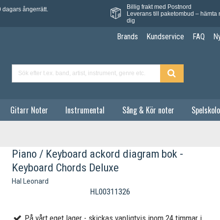
Billig frakt med Postnord
 dagars ångerrätt.
Leverans till paketombud – hämta 
dig
Brands
Kundservice
FAQ
N
Gitarr Noter
Instrumental
Sång & Kör noter
Spelskolo
Piano / Keyboard ackord diagram bok -
Keyboard Chords Deluxe
Hal Leonard
HL00311326
På vårt eget lager - skickas vanligtvis inom 24 timmar i