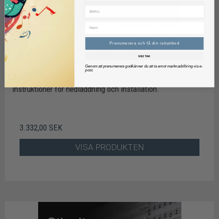
Sibelius Ultimate 3 års Updates & Support-förnyelse – ESD
AVID Technology
Prenumerera och få din rabattkod
AVI99383001201-ESD
NEJ TAK
Genom att prenumerera godkänner du att ta emot marknadsföring via e-
post.
Levereras digitalt inom 48 timmar på vardagar inkl.
instruktioner för nedladdning och installation.
3.332,00 SEK
VISA PRODUKTEN