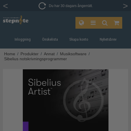
Du har 30 dagars ångerrätt.
Inloggning
Önskelista
Skapa konto
Nyhetsbrev
Home
/
Produkter
/
Annat
/
Musiksoftware
/
Sibelius notskrivningsprogrammer