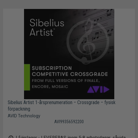
Sibelius Artist 1-årsprenumeration – Crossgrade – fysisk
förpackning
AVID Technology
AVI99356592200
I fjärrlager - LEVERERAS inom 5-8 arbetsdagar, såvida