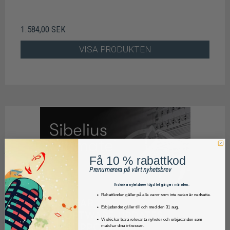
1.584,00 SEK
VISA PRODUKTEN
Få 10 % rabattkod
Prenumerera på vårt nyhetsbrev
Vi skickar nyhetsbrev högst två gånger i månaden.
Rabattkoden gäller på alla varor som inte redan är nedsatta.
Erbjudandet gäller till och med den 31 aug.
Vi skickar bara relevanta nyheter och erbjudanden som
matchar dina intressen.