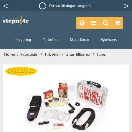
Du har 30 dagars ångerrätt.
Inloggning
Önskelista
Skapa konto
Nyhetsbrev
Home
/
Produkter
/
Tillbehör
/
Gitarrtillbehör
/
Tuner
ERBJUDANDE