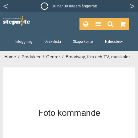
Du har 30 dagars ångerrätt.
Inloggning
Önskelista
Skapa konto
Nyhetsbrev
Home
/
Produkter
/
Genrer
/
Broadway, film och TV, musikaler