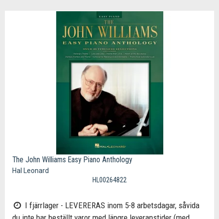
The John Williams Easy Piano Anthology
Hal Leonard
HL00264822
I fjärrlager - LEVERERAS inom 5-8 arbetsdagar, såvida
du inte har beställt varor med längre leveranstider (med