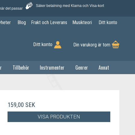
Säker betalning med Klarna och Visa-kort
när det passar
yheter
Blog
Frakt och Leverans
Musikteori
Ditt konto
Ditt konto
Din varukorg är tom
r
Tillbehör
Instrumenter
Genrer
Annat
159,00 SEK
VISA PRODUKTEN