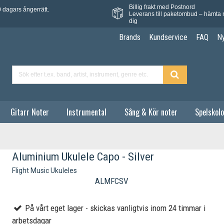
Billig frakt med Postnord
 dagars ångerrätt.
Leverans till paketombud – hämta 
dig
Brands
Kundservice
FAQ
N
Gitarr Noter
Instrumental
Sång & Kör noter
Spelskolo
Aluminium Ukulele Capo - Silver
Flight Music Ukuleles
ALMFCSV
På vårt eget lager - skickas vanligtvis inom 24 timmar i
arbetsdagar