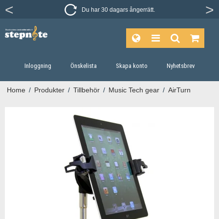
Du har 30 dagars ångerrätt.
Inloggning
Önskelista
Skapa konto
Nyhetsbrev
Home
/
Produkter
/
Tillbehör
/
Music Tech gear
/
AirTurn