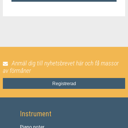
Anmäl dig till nyhetsbrevet här och få massor
av förmåner
Registrerad
Instrument
Piano noter