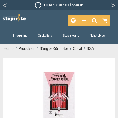
Du har 30 dagars ångerrätt.
Inloggning
Önskelista
Skapa konto
Nyhetsbrev
Home
/
Produkter
/
Sång & Kör noter
/
Coral
/
SSA