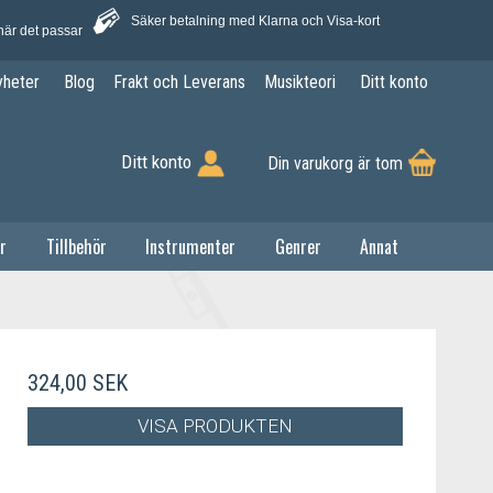
Säker betalning med Klarna och Visa-kort
när det passar
yheter
Blog
Frakt och Leverans
Musikteori
Ditt konto
Ditt konto
Din varukorg är tom
r
Tillbehör
Instrumenter
Genrer
Annat
324,00 SEK
VISA PRODUKTEN