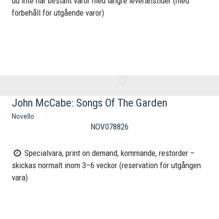
du inte har beställt varor med längre leveranstider (med
förbehåll för utgående varor)
John McCabe: Songs Of The Garden
Novello
NOV078826
Specialvara, print on demand, kommande, restorder –
skickas normalt inom 3–6 veckor (reservation för utgången
vara)