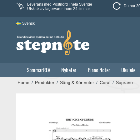
Leverans med Postnord i hela Sverige
Du har 30
Utskick av lagervaror inom 24 timmar
Svensk
SommarREA
Nyheter
Piano Noter
Ukulele
Home
/
Produkter
/
Sång & Kör noter
/
Coral
/
Soprano