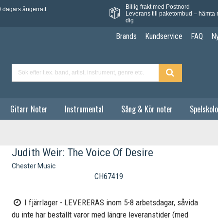
Billig frakt med Postnord
 dagars ångerrätt.
Leverans till paketombud – hämta 
dig
Brands
Kundservice
FAQ
N
Gitarr Noter
Instrumental
Sång & Kör noter
Spelskolo
Judith Weir: The Voice Of Desire
Chester Music
CH67419
I fjärrlager - LEVERERAS inom 5-8 arbetsdagar, såvida
du inte har beställt varor med längre leveranstider (med