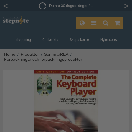
Du har 30 dagars ångerrätt.
Inloggning
Önskelista
Skapa konto
Nyhetsbrev
Home
/
Produkter
/
SommarREA
/
Förpackningar och förpackningsprodukter