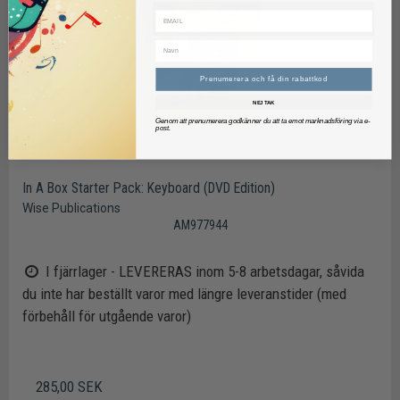
Prenumerera och få din rabattkod
NEJ TAK
Genom att prenumerera godkänner du att ta emot marknadsföring via e-
post.
In A Box Starter Pack: Keyboard (DVD Edition)
Wise Publications
AM977944
I fjärrlager - LEVERERAS inom 5-8 arbetsdagar, såvida
du inte har beställt varor med längre leveranstider (med
förbehåll för utgående varor)
285,00 SEK