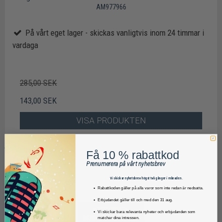
AM977966
På vårt eget lager - skickas vanligtvis inom 24 timmar i
vardaga
285,00 SEK
143,00 SEK
VISA PRODUKTEN
Få 10 % rabattkod
Prenumerera på vårt nyhetsbrev
Vi skickar nyhetsbrev högst två gånger i månaden.
Rabattkoden gäller på alla varor som inte redan är nedsatta.
Erbjudandet gäller till och med den 31 aug.
Vi skickar bara relevanta nyheter och erbjudanden som
matchar dina intressen.