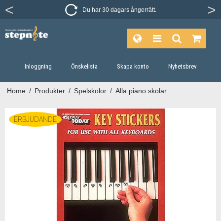
Du har 30 dagars ångerrätt.
Inloggning
Önskelista
Skapa konto
Nyhetsbrev
Home
/
Produkter
/
Spelskolor
/
Alla piano skolar
ERBJUDANDE