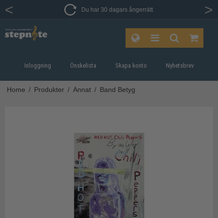
Du har 30 dagars ångerrätt.
Inloggning
Önskelista
Skapa konto
Nyhetsbrev
Home
/
Produkter
/
Annat
/
Band Betyg