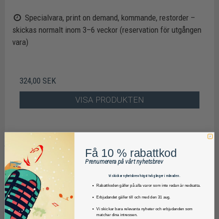
Specialvara, print on demand, kommande, restorder –
skickas normalt inom 3–6 veckor (reservation för utgången
vara)
324,00 SEK
VISA PRODUKTEN
Få 10 % rabattkod
Prenumerera på vårt nyhetsbrev
Vi skickar nyhetsbrev högst två gånger i månaden.
Rabattkoden gäller på alla varor som inte redan är nedsatta.
Erbjudandet gäller till och med den 31 aug.
Vi skickar bara relevanta nyheter och erbjudanden som
matchar dina intressen.