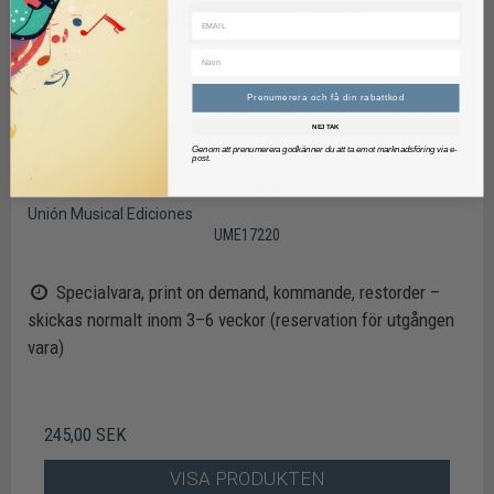
Prenumerera och få din rabattkod
NEJ TAK
Genom att prenumerera godkänner du att ta emot marknadsföring via e-
post.
Vives: La Generala Selection for Band
Unión Musical Ediciones
UME17220
Specialvara, print on demand, kommande, restorder –
skickas normalt inom 3–6 veckor (reservation för utgången
vara)
245,00 SEK
VISA PRODUKTEN