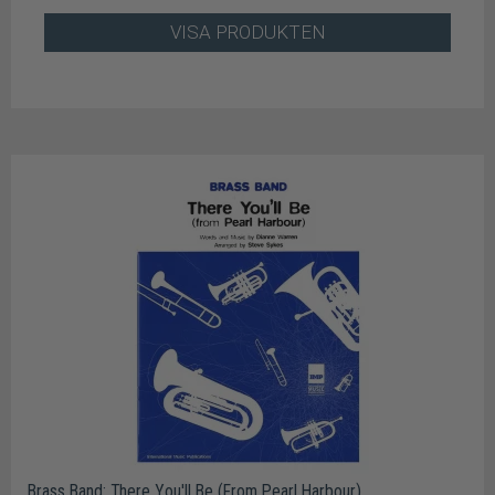
VISA PRODUKTEN
Brass Band: There You'll Be (From Pearl Harbour)