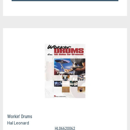
Workin' Drums
Hal Leonard
HL06620062