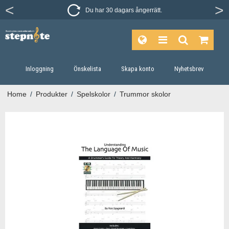
Du har 30 dagars ångerrätt.
Inloggning
Önskelista
Skapa konto
Nyhetsbrev
Home
/
Produkter
/
Spelskolor
/
Trummor skolor