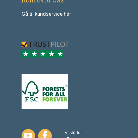
Gå
til
kundservice
här
Vi stöder: