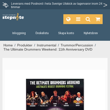
Leverans med Postnord i hela Sverige
Utskick av lagervaror inom 24
Du har 30 dagars ångerrätt.
timmar
Inloggning
Önskelista
Skapa konto
Nyhetsbrev
Home
/
Produkter
/
Instrumental
/
Trummor/Percussion
/
The Ultimate Drummers Weekend: 11th Anniversary DVD