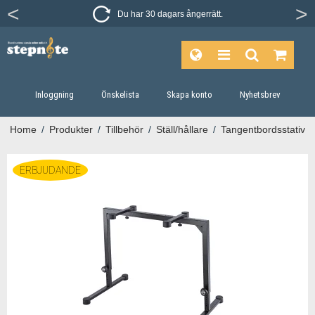
Du har 30 dagars ångerrätt.
Inloggning
Önskelista
Skapa konto
Nyhetsbrev
Home
/
Produkter
/
Tillbehör
/
Ställ/hållare
/
Tangentbordsstativ
ERBJUDANDE