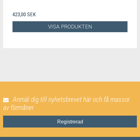
423,00 SEK
VISA PRODUKTEN
Anmäl dig till nyhetsbrevet här och få massor
av förmåner
Registrerad