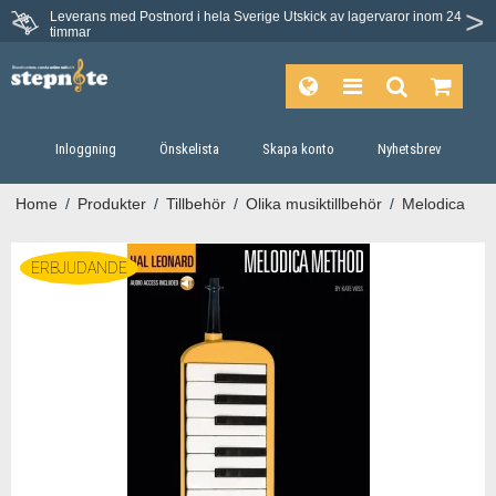
Leverans med Postnord i hela Sverige
Utskick av lagervaror inom 24
timmar
Inloggning
Önskelista
Skapa konto
Nyhetsbrev
Home
/
Produkter
/
Tillbehör
/
Olika musiktillbehör
/
Melodica
ERBJUDANDE