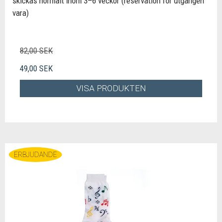
skickas normalt inom 3–6 veckor (reservation för utgången
vara)
82,00 SEK
49,00 SEK
VISA PRODUKTEN
ERBJUDANDE