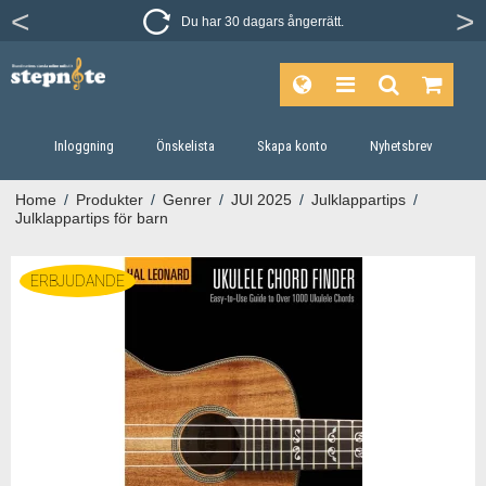
Du har 30 dagars ångerrätt.
Inloggning
Önskelista
Skapa konto
Nyhetsbrev
Home
/
Produkter
/
Genrer
/
JUl 2025
/
Julklappartips
/
Julklappartips för barn
ERBJUDANDE