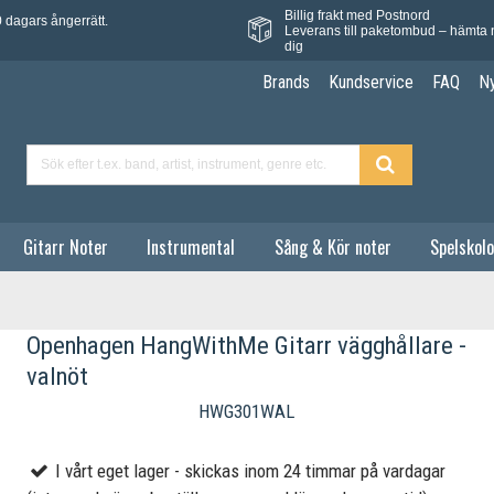
Billig frakt med Postnord
 dagars ångerrätt.
Leverans till paketombud – hämta 
dig
Brands
Kundservice
FAQ
N
Gitarr Noter
Instrumental
Sång & Kör noter
Spelskolo
Openhagen HangWithMe Gitarr vägghållare -
valnöt
HWG301WAL
I vårt eget lager - skickas inom 24 timmar på vardagar