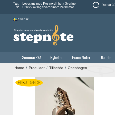
Leverans med Postnord i hela Sverige
Du har 30
Utskick av lagervaror inom 24 timmar
Svensk
SommarREA
Nyheter
Piano Noter
Ukulele
Home
/
Produkter
/
Tillbehör
/
Openhagen
ERBJUDANDE