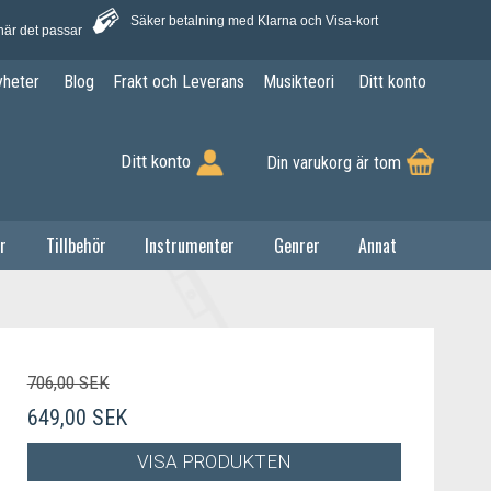
Säker betalning med Klarna och Visa-kort
när det passar
yheter
Blog
Frakt och Leverans
Musikteori
Ditt konto
Ditt konto
Din varukorg är tom
r
Tillbehör
Instrumenter
Genrer
Annat
706,00 SEK
649,00 SEK
VISA PRODUKTEN