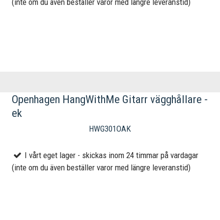
(inte om du även beställer varor med längre leveranstid)
Openhagen HangWithMe Gitarr vägghållare -
ek
HWG301OAK
I vårt eget lager - skickas inom 24 timmar på vardagar
(inte om du även beställer varor med längre leveranstid)