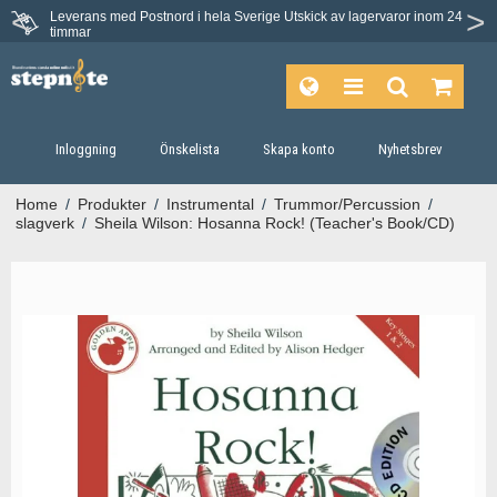
Leverans med Postnord i hela Sverige
Utskick av lagervaror inom 24
Du har 30 dagars ångerrätt.
timmar
Inloggning
Önskelista
Skapa konto
Nyhetsbrev
Home
/
Produkter
/
Instrumental
/
Trummor/Percussion
/
slagverk
/
Sheila Wilson: Hosanna Rock! (Teacher's Book/CD)