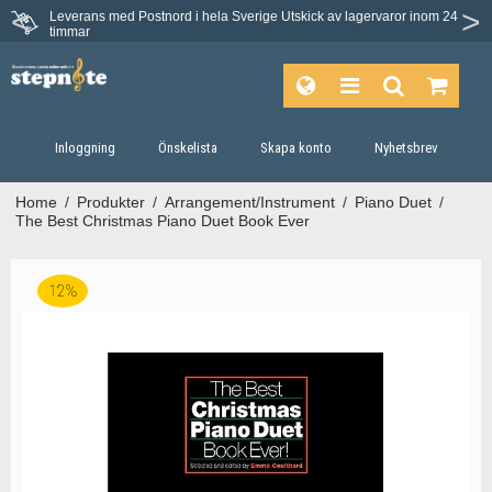
Leverans med Postnord i hela Sverige
Utskick av lagervaror inom 24
Du har 30 dagars ångerrätt.
timmar
Inloggning
Önskelista
Skapa konto
Nyhetsbrev
Home
/
Produkter
/
Arrangement/Instrument
/
Piano Duet
/
The Best Christmas Piano Duet Book Ever
12%