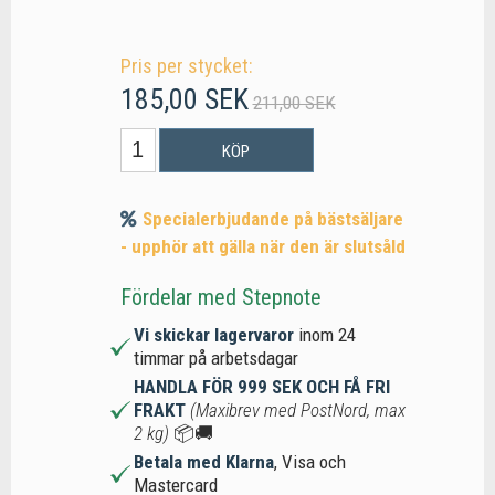
Pris per stycket:
185,00 SEK
211,00 SEK
KÖP
Specialerbjudande på bästsäljare
- upphör att gälla när den är slutsåld
Fördelar med Stepnote
Vi skickar lagervaror
inom 24
timmar på arbetsdagar
HANDLA FÖR 999 SEK OCH FÅ FRI
FRAKT
(Maxibrev med PostNord, max
2 kg)
📦🚚
Betala med Klarna
, Visa och
Mastercard