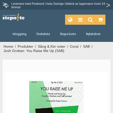
Leverans med Postnord i hela Sverige
Utskick av lagervaror inom 24
timmar
Inloggning
Önskelista
Skapa konto
Nyhetsbrev
Home
/
Produkter
/
Sång & Kör noter
/
Coral
/
SAB
/
Josh Groban: You Raise Me Up (SAB)