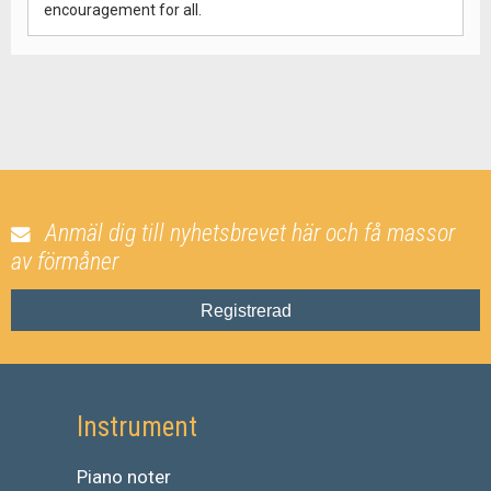
encouragement for all.
Anmäl dig till nyhetsbrevet här och få massor
av förmåner
Registrerad
Instrument
Piano noter