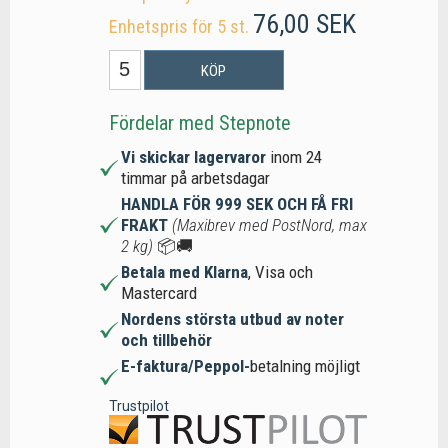
76,00 SEK
Enhetspris för 5 st.
KÖP
Fördelar med Stepnote
Vi skickar lagervaror
inom 24
timmar på arbetsdagar
HANDLA FÖR 999 SEK OCH FÅ FRI
FRAKT
(Maxibrev med PostNord, max
2 kg)
📦🚚
Betala med Klarna
, Visa och
Mastercard
Nordens största utbud av noter
och tillbehör
E-faktura/Peppol-
betalning möjligt
Trustpilot