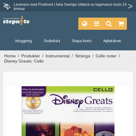
Leverans med Postnord i hela Sverige
Utskick av lagervaror inom 24
Du har 30 dagars ångerrätt.
timmar
Inloggning
Önskelista
Skapa konto
Nyhetsbrev
Home
/
Produkter
/
Instrumental
/
Stränga
/
Cello noter
/
Disney Greats: Cello