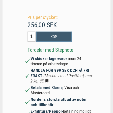
Pris per stycket:
256,00 SEK
KÖP
Fördelar med Stepnote
Vi skickar lagervaror
inom 24
timmar på arbetsdagar
HANDLA FÖR 999 SEK OCH FÅ FRI
FRAKT
(Maxibrev med PostNord, max
2 kg)
📦🚚
Betala med Klarna
, Visa och
Mastercard
Nordens största utbud av noter
och tillbehör
E-faktura/Peppol-
betalning möjligt