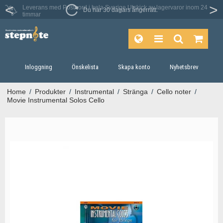
Leverans med Postnord i hela Sverige
Utskick av lagervaror inom 24
Du har 30 dagars ångerrätt.
timmar
Inloggning
Önskelista
Skapa konto
Nyhetsbrev
Home
/
Produkter
/
Instrumental
/
Stränga
/
Cello noter
/
Movie Instrumental Solos Cello