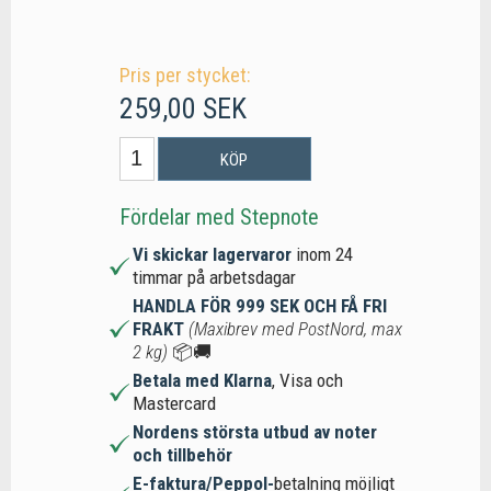
Pris per stycket:
259,00 SEK
KÖP
Fördelar med Stepnote
Vi skickar lagervaror
inom 24
timmar på arbetsdagar
HANDLA FÖR 999 SEK OCH FÅ FRI
FRAKT
(Maxibrev med PostNord, max
2 kg)
📦🚚
Betala med Klarna
, Visa och
Mastercard
Nordens största utbud av noter
och tillbehör
E-faktura/Peppol-
betalning möjligt