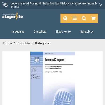
Leverans med Postnord i hela Sverige
Utskick av lagervaror inom 24
Du har 30 dagars ångerrätt.
timmar
Inloggning
Önskelista
Skapa konto
Nyhetsbrev
Home
/
Produkter
/
Kategorier