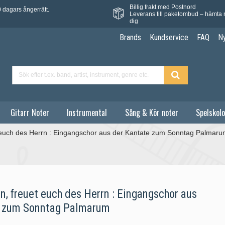
Billig frakt med Postnord
 dagars ångerrätt.
Leverans till paketombud – hämta 
dig
Brands
Kundservice
FAQ
N
Gitarr Noter
Instrumental
Sång & Kör noter
Spelskolo
t euch des Herrn : Eingangschor aus der Kantate zum Sonntag Palmaru
n, freuet euch des Herrn : Eingangschor aus
e zum Sonntag Palmarum