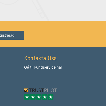
gistrerad
Kontakta Oss
Gå
til
kundservice
här