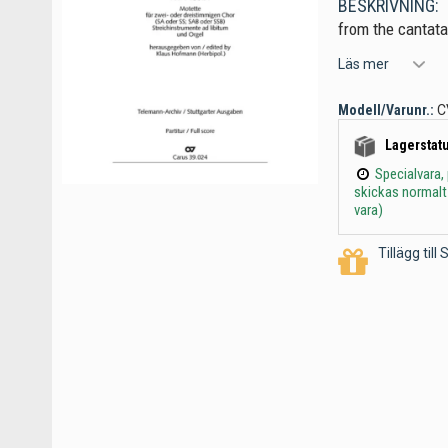
BESKRIVNING:
from the cantata
Läs mer
Modell/Varunr.:
C
Lagerstatu
Specialvara,
skickas normalt
vara)
Tillägg til