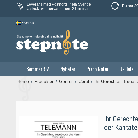
Leverans med Postnord i hela Sverige
Du har 30
Utskick av lagervaror inom 24 timmar
Svensk
SommarREA
Nyheter
Piano Noter
Ukulele
Home
/
Produkter
/
Genrer
/
Coral
/
Ihr Gerechten, freue
Ihr Gerechte
der Kantat