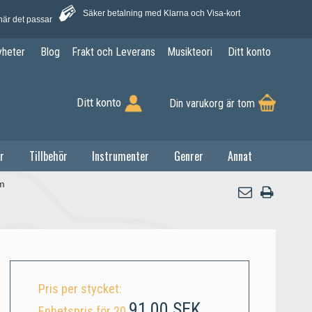
Säker betalning med Klarna och Visa-kort
när det passar
yheter
Blog
Frakt och Leverans
Musikteori
Ditt konto
Ditt konto
Din varukorg är tom
r
Tillbehör
Instrumenter
Genrer
Annat
m
Pris per stycket:
91,00 SEK
Enhetspris för 20