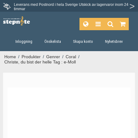
Leverans med Postnord i hela Sverige
Utskick av lagervaror inom 24
timmar
Inloggning
Önskelista
Skapa konto
Nyhetsbrev
Home
/
Produkter
/
Genrer
/
Coral
/
Christe, du bist der helle Tag : e-Moll