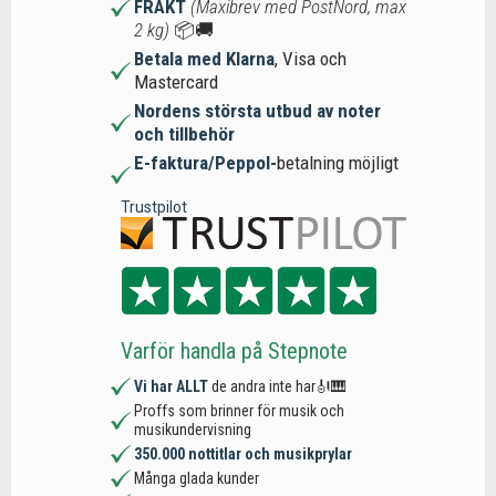
FRAKT
(Maxibrev med PostNord, max
2 kg)
📦🚚
Betala med Klarna
, Visa och
Mastercard
Nordens största utbud av noter
och tillbehör
E-faktura/Peppol-
betalning möjligt
Trustpilot
Varför handla på Stepnote
Vi har ALLT
de andra inte har🎻🎹
Proffs som brinner för musik och
musikundervisning
350.000 nottitlar och musikprylar
Många glada kunder