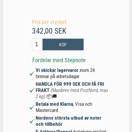
Pris per stycket:
342,00 SEK
KÖP
Fördelar med Stepnote
Vi skickar lagervaror
inom 24
timmar på arbetsdagar
HANDLA FÖR 999 SEK OCH FÅ FRI
FRAKT
(Maxibrev med PostNord, max
2 kg)
📦🚚
Betala med Klarna
, Visa och
Mastercard
Nordens största utbud av noter
och tillbehör
E-faktura/Peppol-
betalning möjligt