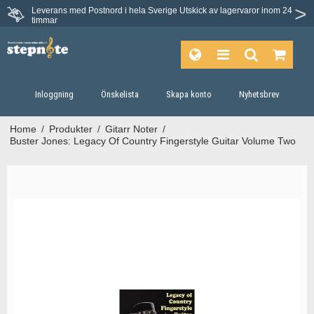
Leverans med Postnord i hela Sverige
Utskick av lagervaror inom 24
Du har 30 dagars ångerrätt.
timmar
Inloggning
Önskelista
Skapa konto
Nyhetsbrev
Home
/
Produkter
/
Gitarr Noter
/
Buster Jones: Legacy Of Country Fingerstyle Guitar Volume Two