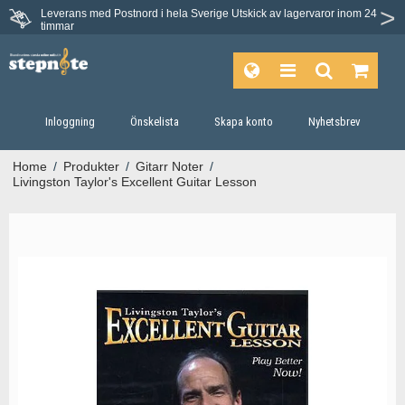
Leverans med Postnord i hela Sverige
Utskick av lagervaror inom 24
Du har 30 dagars ångerrätt.
timmar
Inloggning
Önskelista
Skapa konto
Nyhetsbrev
Home
/
Produkter
/
Gitarr Noter
/
Livingston Taylor's Excellent Guitar Lesson