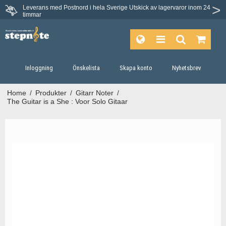
Leverans med Postnord i hela Sverige
Utskick av lagervaror inom 24
timmar
Inloggning
Önskelista
Skapa konto
Nyhetsbrev
Home
/
Produkter
/
Gitarr Noter
/
The Guitar is a She : Voor Solo Gitaar