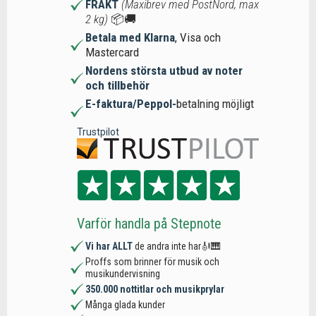
FRAKT
(Maxibrev med PostNord, max
2 kg)
📦🚚
Betala med Klarna
, Visa och
Mastercard
Nordens största utbud av noter
och tillbehör
E-faktura/Peppol-
betalning möjligt
Trustpilot
Varför handla på Stepnote
Vi har ALLT
de andra inte har🎻🎹
Proffs som brinner för musik och
musikundervisning
350.000 nottitlar och musikprylar
Många glada kunder