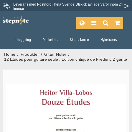
Leverans med Postnord i hela Sverige
Utskick av lagervaror inom 24
Du har 30 dagars ångerrätt.
timmar
Inloggning
Önskelista
Skapa konto
Nyhetsbrev
Home
/
Produkter
/
Gitarr Noter
/
12 Études pour guitare seule : Edition critique de Frédéric Zigante