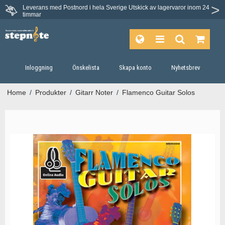
Leverans med Postnord i hela Sverige
Utskick av lagervaror inom 24
Du har 30 dagars ångerrätt.
timmar
Inloggning
Önskelista
Skapa konto
Nyhetsbrev
Home
/
Produkter
/
Gitarr Noter
/
Flamenco Guitar Solos