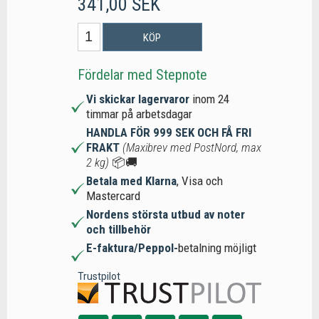
341,00 SEK
KÖP
Fördelar med Stepnote
Vi skickar lagervaror
inom 24
timmar på arbetsdagar
HANDLA FÖR 999 SEK OCH FÅ FRI
FRAKT
(Maxibrev med PostNord, max
2 kg)
📦🚚
Betala med Klarna
, Visa och
Mastercard
Nordens största utbud av noter
och tillbehör
E-faktura/Peppol-
betalning möjligt
Trustpilot