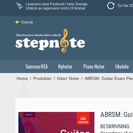
Leverans med Postnord i hela Sverige
Du har 30
Utskick av lagervaror inom 24 timmar
Svensk
SommarREA
Nyheter
Piano Noter
Ukulele
Home
/
Produkter
/
Gitarr Noter
/
ABRSM: Guitar Exam Pie
ABRSM: Guit
BESKRIVNING: