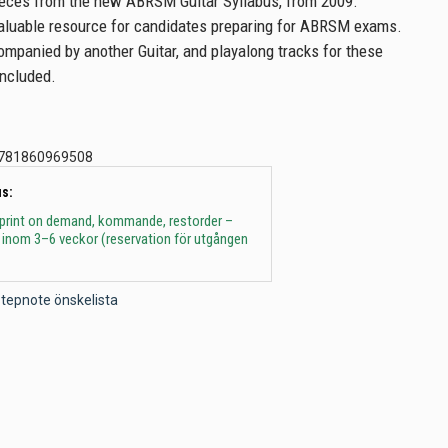
ieces from the new ABRSM Guitar Syllabus, from 2009.
valuable resource for candidates preparing for ABRSM exams.
ompanied by another Guitar, and playalong tracks for these
included.
781860969508
s:
 print on demand, kommande, restorder –
 inom 3–6 veckor (reservation för utgången
l Stepnote önskelista