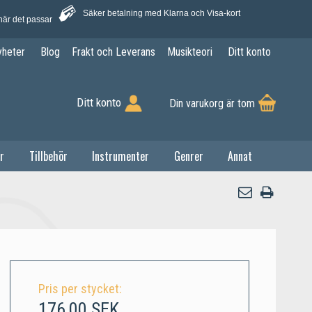
Säker betalning med Klarna och Visa-kort
när det passar
yheter
Blog
Frakt och Leverans
Musikteori
Ditt konto
Ditt konto
Din varukorg är tom
r
Tillbehör
Instrumenter
Genrer
Annat
Pris per stycket:
176,00 SEK