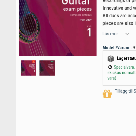
Recordings of p
Innovative and 
All duos are acc
pieces are also 
Läs mer
Modell/Varunr.:
9
Lagerstatu
Specialvara,
skickas normalt
vara)
Tillägg til