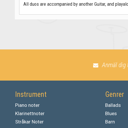
All duos are accompanied by another Guitar, and playalo
Anmäl dig 
Instrument
Genrer
Piano noter
Ballads
Klarinettnoter
Blues
Stråkar Noter
Barn