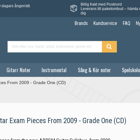
Billig frakt med Postnord
 dagars ångerrätt.
Leverans till paketombud – hämta 
dig
Brands
Kundservice
FAQ
N
Gitarr Noter
Instrumental
Sång & Kör noter
Spelskolo
ces From 2009 - Grade One (CD)
ar Exam Pieces From 2009 - Grade One (CD)