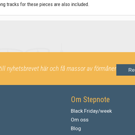
ng tracks for these pieces are also included.
till nyhetsbrevet här och få massor av förmåner
Re
Om Stepnote
Black Friday/week
Om oss
Blog