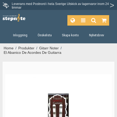
Leverans med Postnord i hela Sverige
Utskick av lagervaror inom 24
Du har 30 dagars ångerrätt.
timmar
Inloggning
Önskelista
Skapa konto
Nyhetsbrev
Home
/
Produkter
/
Gitarr Noter
/
El Abanico De Acordes De Guitarra