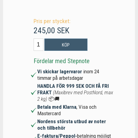
Pris per stycket:
245,00 SEK
KÖP
Fördelar med Stepnote
Vi skickar lagervaror
inom 24
timmar på arbetsdagar
HANDLA FÖR 999 SEK OCH FÅ FRI
FRAKT
(Maxibrev med PostNord, max
2 kg)
📦🚚
Betala med Klarna
, Visa och
Mastercard
Nordens största utbud av noter
och tillbehör
E-faktura/Peppol-
betalning möjligt