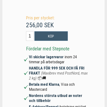
Pris per stycket:
256,00 SEK
KÖP
Fördelar med Stepnote
Vi skickar lagervaror
inom 24
timmar på arbetsdagar
HANDLA FÖR 999 SEK OCH FÅ FRI
FRAKT
(Maxibrev med PostNord, max
2 kg)
📦🚚
Betala med Klarna
, Visa och
Mastercard
Nordens största utbud av noter
och tillbehör
E-faktura/Peppol-
betalning möjligt