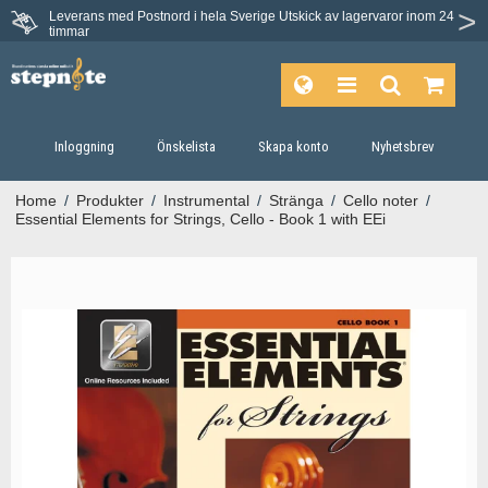
Leverans med Postnord i hela Sverige
Utskick av lagervaror inom 24
Du har 30 dagars ångerrätt.
timmar
Inloggning
Önskelista
Skapa konto
Nyhetsbrev
Home
/
Produkter
/
Instrumental
/
Stränga
/
Cello noter
/
Essential Elements for Strings, Cello - Book 1 with EEi