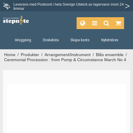
Leverans med Postnord i hela Sverige
Utskick av lagervaror inom 24
timmar
Inloggning
Önskelista
Skapa konto
Nyhetsbrev
Home
/
Produkter
/
Arrangement/Instrument
/
Blås ensemble
/
Ceremonial Procession : from Pomp & Circumstance March No 4