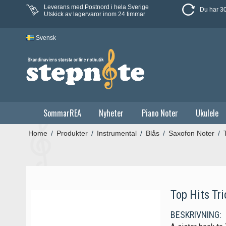
Leverans med Postnord i hela Sverige
Du har 30
Utskick av lagervaror inom 24 timmar
Svensk
SommarREA
Nyheter
Piano Noter
Ukulele
Home
/
Produkter
/
Instrumental
/
Blås
/
Saxofon Noter
/
Top Hits Tri
BESKRIVNING: