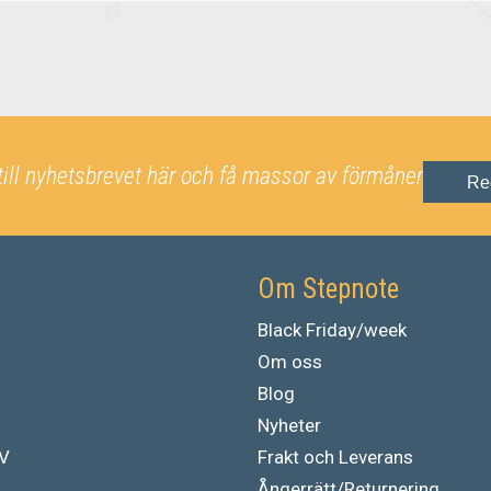
till nyhetsbrevet här och få massor av förmåner
Re
Om Stepnote
Black Friday/week
Om oss
Blog
Nyheter
TV
Frakt och Leverans
Ångerrätt/Returnering