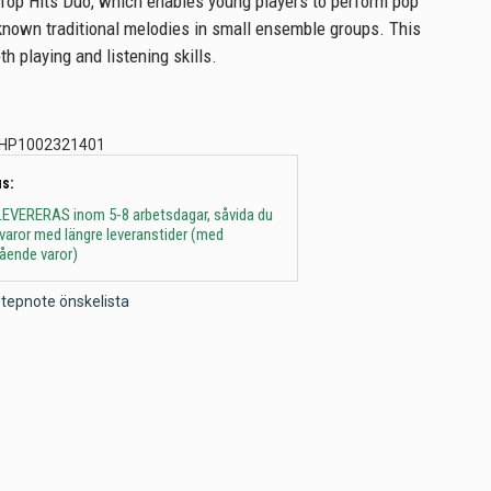
 Top Hits Duo, which enables young players to perform pop
nown traditional melodies in small ensemble groups. This
h playing and listening skills.
HP1002321401
s:
 - LEVERERAS inom 5-8 arbetsdagar, såvida du
t varor med längre leveranstider (med
gående varor)
l Stepnote önskelista