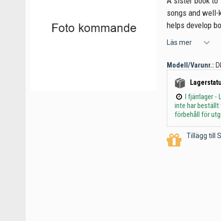
A sister book to
songs and well-k
helps develop bot
Läs mer
Modell/Varunr.:
D
Lagerstatu
I fjärrlager
inte har beställ
förbehåll för ut
Tillägg til