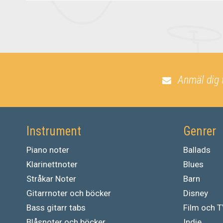
Anmäl dig 
Instrument
Genrer
Piano noter
Ballads
Klarinettnoter
Blues
Stråkar Noter
Barn
Gitarrnoter och böcker
Disney
Bass gitarr tabs
Film och 
Blåsnoter och böcker
Indie