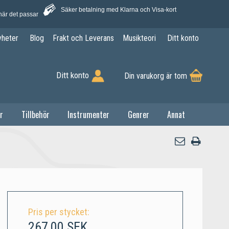
Säker betalning med Klarna och Visa-kort
när det passar
yheter
Blog
Frakt och Leverans
Musikteori
Ditt konto
Ditt konto
Din varukorg är tom
r
Tillbehör
Instrumenter
Genrer
Annat
Pris per stycket:
267,00 SEK