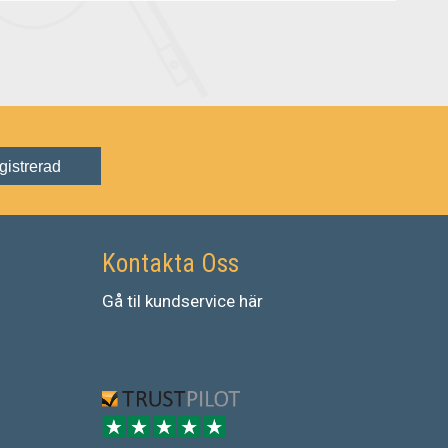
gistrerad
Kontakta Oss
Gå
til
kundservice
här