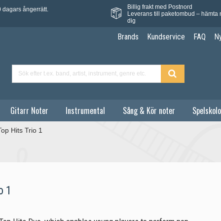
Billig frakt med Postnord
 dagars ångerrätt.
Leverans till paketombud – hämta 
dig
Brands
Kundservice
FAQ
N
Gitarr Noter
Instrumental
Sång & Kör noter
Spelskolo
Top Hits Trio 1
o 1