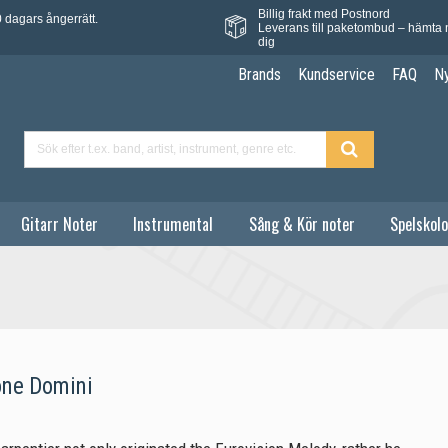
Billig frakt med Postnord
 dagars ångerrätt.
Leverans till paketombud – hämta 
dig
Brands
Kundservice
FAQ
N
Gitarr Noter
Instrumental
Sång & Kör noter
Spelskolo
one Domini