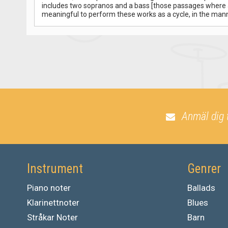
includes two sopranos and a bass [those passages where a n
meaningful to perform these works as a cycle, in the mann
Anmäl dig 
Instrument
Genrer
Piano noter
Ballads
Klarinettnoter
Blues
Stråkar Noter
Barn