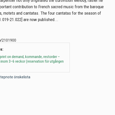
rpentier not only originated the Eurovision Melody, rather he
ortant contribution to French sacred music from the baroque
os, motets and cantatas. The four cantatas for the season of
.019-21.022] are now published...
V2101900
s:
 print on demand, kommande, restorder –
 inom 3–6 veckor (reservation för utgången
l Stepnote önskelista