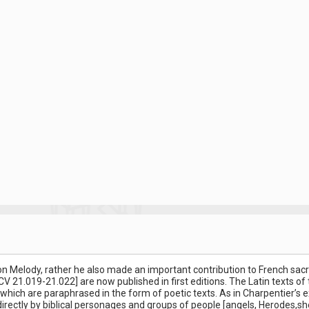
on Melody, rather he also made an important contribution to French sac
V 21.019-21.022] are now published in first editions. The Latin texts o
which are paraphrased in the form of poetic texts. As in Charpentier’s e
 directly by biblical personages and groups of people [angels, Herodes,s