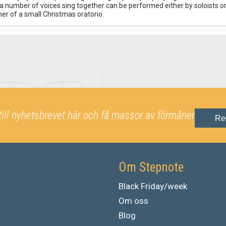
umber of voices sing together can be performed either by soloists or by
er of a small Christmas oratorio.
till nyhetsbrevet här och få massor av förmåner
Re
Om Stepnote
Black Friday/week
Om oss
Blog