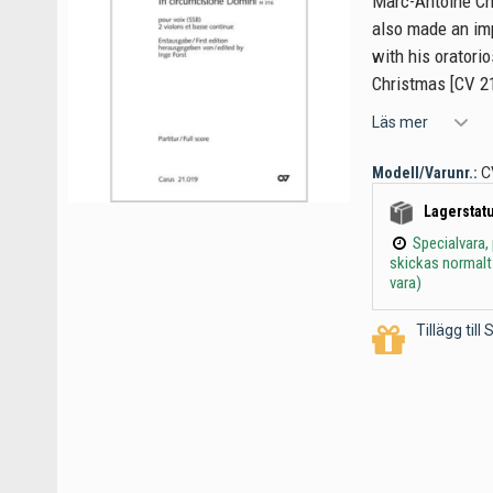
Marc-Antoine Cha
also made an imp
with his oratori
Christmas [CV 21
Läs mer
Modell/Varunr.:
C
Lagerstatu
Specialvara,
skickas normalt
vara)
Tillägg til