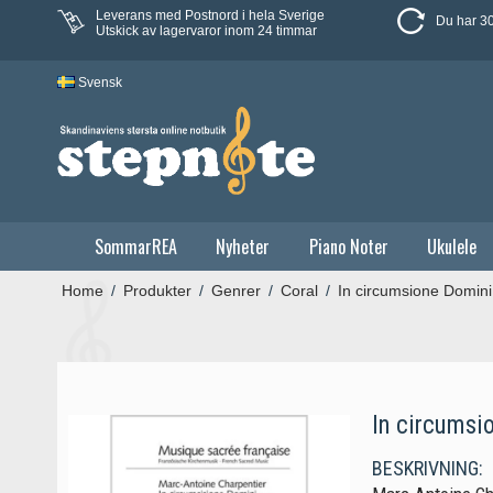
Leverans med Postnord i hela Sverige
Du har 30
Utskick av lagervaror inom 24 timmar
Svensk
SommarREA
Nyheter
Piano Noter
Ukulele
Home
/
Produkter
/
Genrer
/
Coral
/
In circumsione Domini
In circumsi
BESKRIVNING: