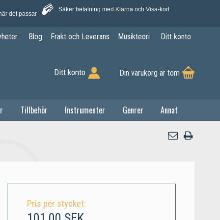
Säker betalning med Klarna och Visa-kort
när det passar
yheter
Blog
Frakt och Leverans
Musikteori
Ditt konto
Ditt konto
Din varukorg är tom
r
Tillbehör
Instrumenter
Genrer
Annat
Pris per stycket:
101,00 SEK