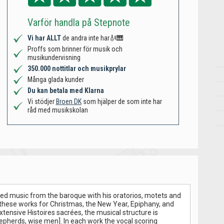
Varför handla på Stepnote
Vi har ALLT
de andra inte har🎻🎹
Proffs som brinner för musik och
musikundervisning
350.000 nottitlar och musikprylar
Många glada kunder
Du kan betala med Klarna
Vi stödjer
Broen DK
som hjälper de som inte har
råd med musikskolan
red music from the baroque with his oratorios, motets and
f these works for Christmas, the New Year, Epiphany, and
xtensive Histoires sacrées, the musical structure is
hepherds, wise men]. In each work the vocal scoring