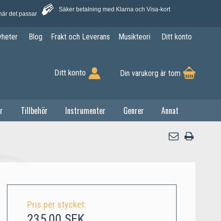
Säker betalning med Klarna och Visa-kort
när det passar
yheter
Blog
Frakt och Leverans
Musikteori
Ditt konto
Ditt konto
Din varukorg är tom
r
Tillbehör
Instrumenter
Genrer
Annat
Pris per stycket:
235,00 SEK