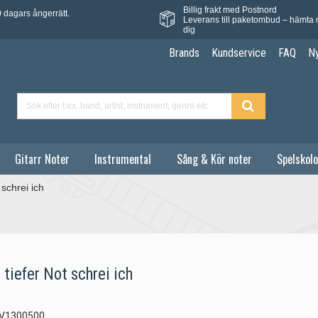
Billig frakt med Postnord
 dagars ångerrätt.
Leverans till paketombud – hämta 
dig
Brands
Kundservice
FAQ
N
Gitarr Noter
Instrumental
Sång & Kör noter
Spelskolo
schrei ich
tiefer Not schrei ich
V1300500