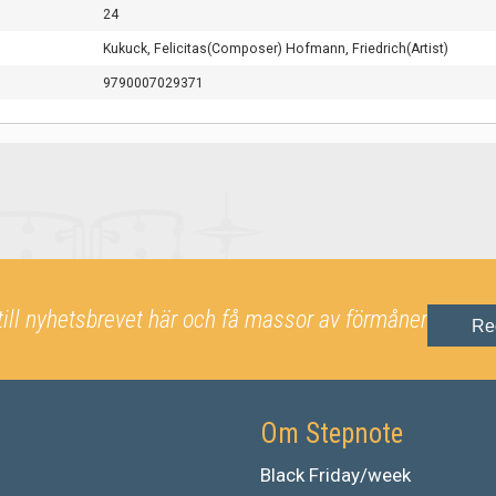
24
Kukuck, Felicitas(Composer) Hofmann, Friedrich(Artist)
9790007029371
till nyhetsbrevet här och få massor av förmåner
Re
Om Stepnote
Black Friday/week