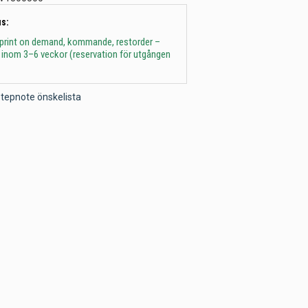
s:
 print on demand, kommande, restorder –
 inom 3–6 veckor (reservation för utgången
l Stepnote önskelista