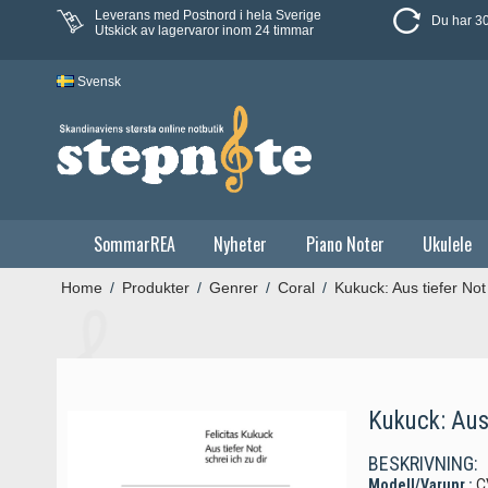
Leverans med Postnord i hela Sverige
Du har 30
Utskick av lagervaror inom 24 timmar
Svensk
SommarREA
Nyheter
Piano Noter
Ukulele
Home
/
Produkter
/
Genrer
/
Coral
/
Kukuck: Aus tiefer Not 
Kukuck: Aus 
BESKRIVNING:
Modell/Varunr.:
C