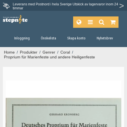
Leverans med Postnord i hela Sverige
Utskick av lagervaror inom 24
timmar
Inloggning
Önskelista
Skapa konto
Nyhetsbrev
Home
/
Produkter
/
Genrer
/
Coral
/
Proprium für Marienfeste und andere Heiligenfeste