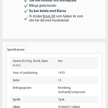
350.000 nottitlar och musikprylar
Många glada kunder
Du kan betala med Klarna
Vi stödjer
Broen DK
som hjälper de som
inte har råd med musikskolan
Specifikationer
Genre (Fx Pop, Rock, Barn
Kor
m.m.)
Year of publishing
1970
Sidor
12
Bidragsgivare
Kronberg,
Gerhard(Composer)
Språk
Tysk
ISMN
9790007118860