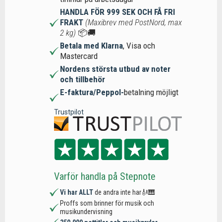
HANDLA FÖR 999 SEK OCH FÅ FRI
FRAKT
(Maxibrev med PostNord, max
2 kg)
📦🚚
Betala med Klarna
, Visa och
Mastercard
Nordens största utbud av noter
och tillbehör
E-faktura/Peppol-
betalning möjligt
Trustpilot
Varför handla på Stepnote
Vi har ALLT
de andra inte har🎻🎹
Proffs som brinner för musik och
musikundervisning