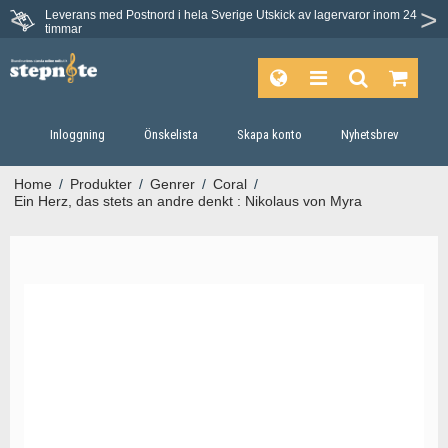
Leverans med Postnord i hela Sverige
Utskick av lagervaror inom 24
timmar
Inloggning
Önskelista
Skapa konto
Nyhetsbrev
Home
/
Produkter
/
Genrer
/
Coral
/
Ein Herz, das stets an andre denkt : Nikolaus von Myra