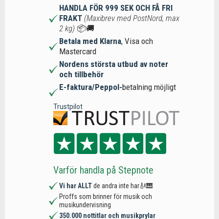
HANDLA FÖR 999 SEK OCH FÅ FRI
FRAKT
(Maxibrev med PostNord, max
2 kg)
📦🚚
Betala med Klarna
, Visa och
Mastercard
Nordens största utbud av noter
och tillbehör
E-faktura/Peppol-
betalning möjligt
Trustpilot
Varför handla på Stepnote
Vi har ALLT
de andra inte har🎻🎹
Proffs som brinner för musik och
musikundervisning
350.000 nottitlar och musikprylar