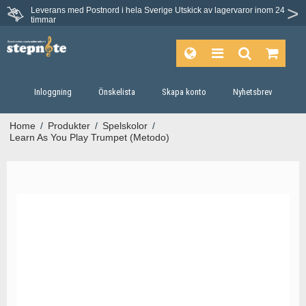
Leverans med Postnord i hela Sverige
Utskick av lagervaror inom 24
timmar
Inloggning
Önskelista
Skapa konto
Nyhetsbrev
Home
/
Produkter
/
Spelskolor
/
Learn As You Play Trumpet (Metodo)