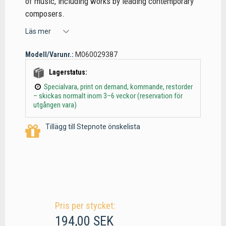
of music, including works by leading contemporary
composers.
Läs mer
Modell/Varunr.:
M060029387
Lagerstatus:
Specialvara, print on demand, kommande, restorder
– skickas normalt inom 3–6 veckor (reservation för
utgången vara)
Tillägg till Stepnote önskelista
Pris per stycket:
194,00 SEK