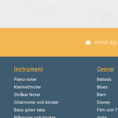
Anmäl dig 
Instrument
Genrer
Piano noter
Ballads
Klarinettnoter
Blues
Stråkar Noter
Barn
Gitarrnoter och böcker
Disney
Bass gitarr tabs
Film och 
Blåsnoter och böcker
Indie