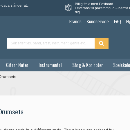
Billig frakt med Postnord
 dagars ångerrätt.
Leverans till paketombud – hämta 
dig
Brands
Kundservice
FAQ
N
Gitarr Noter
Instrumental
Sång & Kör noter
Spelskolo
 Drumsets
 Drumsets