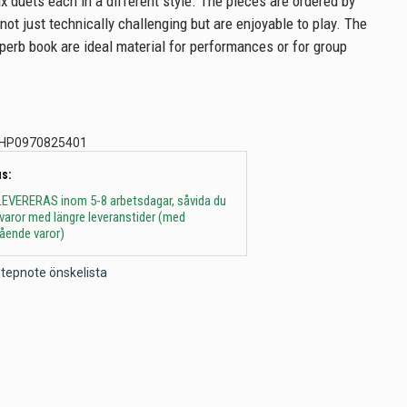
x duets each in a different style. The pieces are ordered by
e not just technically challenging but are enjoyable to play. The
uperb book are ideal material for performances or for group
HP0970825401
s:
 - LEVERERAS inom 5-8 arbetsdagar, såvida du
t varor med längre leveranstider (med
gående varor)
l Stepnote önskelista