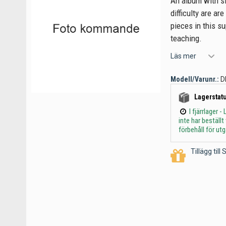
An album with si
difficulty are ar
pieces in this s
teaching.
Läs mer
Modell/Varunr.:
D
Lagerstatu
I fjärrlager
inte har beställ
förbehåll för ut
Tillägg til