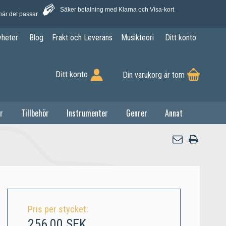
Säker betalning med Klarna och Visa-kort
när det passar
yheter
Blog
Frakt och Leverans
Musikteori
Ditt konto
Ditt konto
Din varukorg är tom
r
Tillbehör
Instrumenter
Genrer
Annat
Pris per stycket:
256,00 SEK