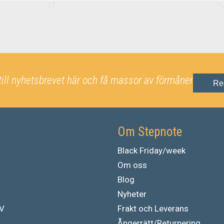
till nyhetsbrevet här och få massor av förmåner
Re
Om Stepnote
Black Friday/week
Om oss
Blog
Nyheter
TV
Frakt och Leverans
Ångerrätt/Returnering