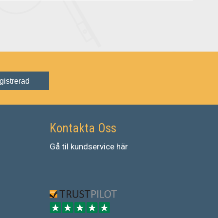
gistrerad
Kontakta Oss
Gå
til
kundservice
här