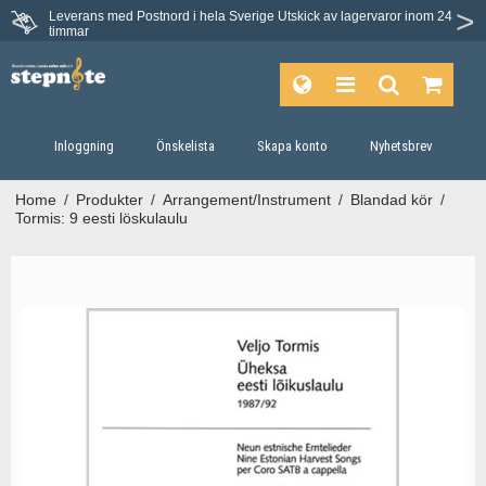
Leverans med Postnord i hela Sverige
Utskick av lagervaror inom 24
timmar
Inloggning
Önskelista
Skapa konto
Nyhetsbrev
Home
/
Produkter
/
Arrangement/Instrument
/
Blandad kör
/
Tormis: 9 eesti löskulaulu