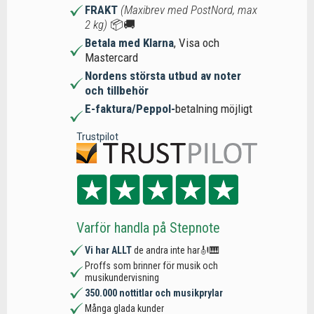
FRAKT
(Maxibrev med PostNord, max
2 kg)
📦🚚
Betala med Klarna
, Visa och
Mastercard
Nordens största utbud av noter
och tillbehör
E-faktura/Peppol-
betalning möjligt
Trustpilot
Varför handla på Stepnote
Vi har ALLT
de andra inte har🎻🎹
Proffs som brinner för musik och
musikundervisning
350.000 nottitlar och musikprylar
Många glada kunder