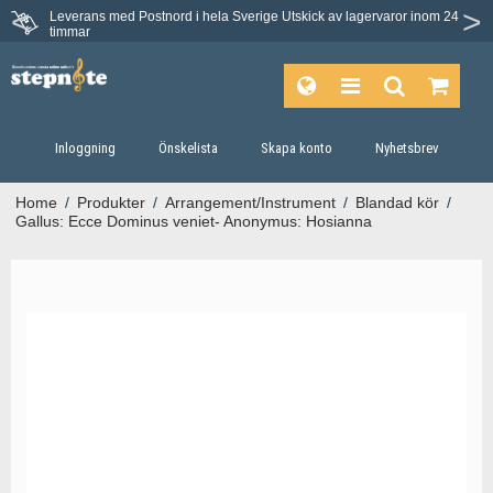
Leverans med Postnord i hela Sverige
Utskick av lagervaror inom 24
timmar
Inloggning
Önskelista
Skapa konto
Nyhetsbrev
Home
/
Produkter
/
Arrangement/Instrument
/
Blandad kör
/
Gallus: Ecce Dominus veniet- Anonymus: Hosianna