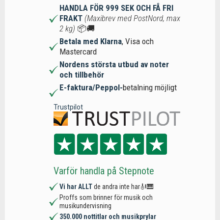
HANDLA FÖR 999 SEK OCH FÅ FRI
FRAKT
(Maxibrev med PostNord, max
2 kg)
📦🚚
Betala med Klarna
, Visa och
Mastercard
Nordens största utbud av noter
och tillbehör
E-faktura/Peppol-
betalning möjligt
Trustpilot
Varför handla på Stepnote
Vi har ALLT
de andra inte har🎻🎹
Proffs som brinner för musik och
musikundervisning
350.000 nottitlar och musikprylar