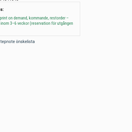
s:
 print on demand, kommande, restorder –
 inom 3–6 veckor (reservation för utgången
l Stepnote önskelista