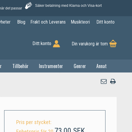
Säker betalning med Klarna och Visa-kort
när det passar
yheter
Blog
Frakt och Leverans
Musikteori
Ditt konto
Ditt konto
Din varukorg är tom
r
Tillbehör
Instrumenter
Genrer
Annat
Pris per stycket:
73,00 SEK
Enhetspris för 20