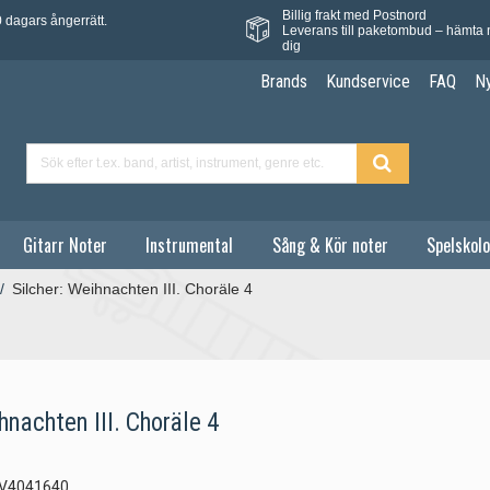
Billig frakt med Postnord
 dagars ångerrätt.
Leverans till paketombud – hämta 
dig
Brands
Kundservice
FAQ
N
Gitarr Noter
Instrumental
Sång & Kör noter
Spelskolo
/
Silcher: Weihnachten III. Choräle 4
hnachten III. Choräle 4
V4041640