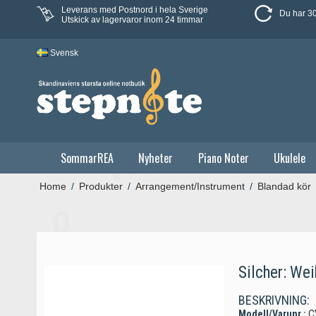
Leverans med Postnord i hela Sverige
Du har 30
Utskick av lagervaror inom 24 timmar
Svensk
SommarREA
Nyheter
Piano Noter
Ukulele
Home
/
Produkter
/
Arrangement/Instrument
/
Blandad kör
Silcher: Wei
BESKRIVNING:
Modell/Varunr.:
C