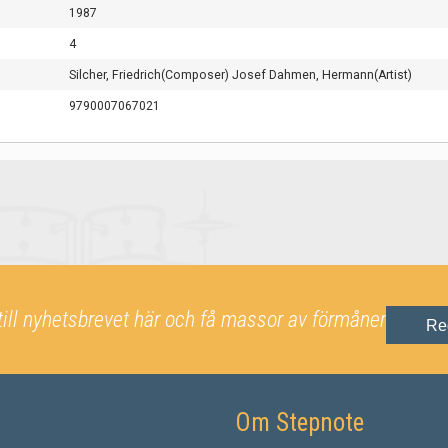
1987
4
Silcher, Friedrich(Composer) Josef Dahmen, Hermann(Artist)
9790007067021
till nyhetsbrevet här och få massor av förmåner
Re
Om Stepnote