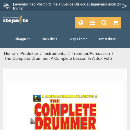
Leverans med Postnord i hela Sverige
Utskick av lagervaror inom 24
Du har 30 dagars ångerrätt.
timmar
Inloggning
Önskelista
Skapa konto
Nyhetsbrev
Home
/
Produkter
/
Instrumental
/
Trummor/Percussion
/
The Complete Drummer: A Complete Lesson In A Box Vol 2