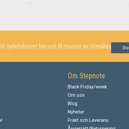
till nyhetsbrevet här och få massor av förmåner
Re
Om Stepnote
Black Friday/week
Om oss
Blog
Nyheter
TV
Frakt och Leverans
Ångerrätt/Returnering