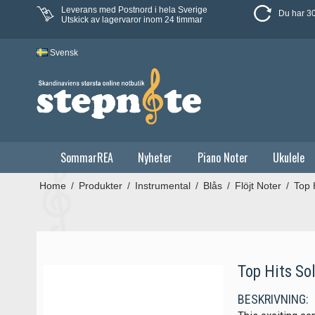
Leverans med Postnord i hela Sverige
Du har 30
Utskick av lagervaror inom 24 timmar
Svensk
SommarREA
Nyheter
Piano Noter
Ukulele
Home
/
Produkter
/
Instrumental
/
Blås
/
Flöjt Noter
/
Top 
Top Hits Sol
BESKRIVNING: