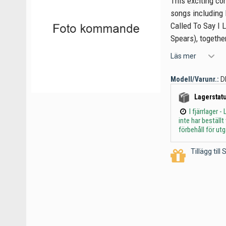
This exciting co
songs including 
Called To Say I 
Spears), togethe
Läs mer
Modell/Varunr.:
D
Lagerstatu
I fjärrlager
inte har beställ
förbehåll för ut
Tillägg til