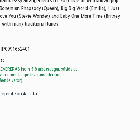
ntains easy arrangements for solo flute of well known pop
Bohemian Rhapsody (Queen), Big Big World (Emilia), I Just
Love You (Stevie Wonder) and Baby One More Time (Britney
r with many traditional tunes.
HP0991652401
s:
 - LEVERERAS inom 5-8 arbetsdagar, såvida du
t varor med längre leveranstider (med
gående varor)
l Stepnote önskelista