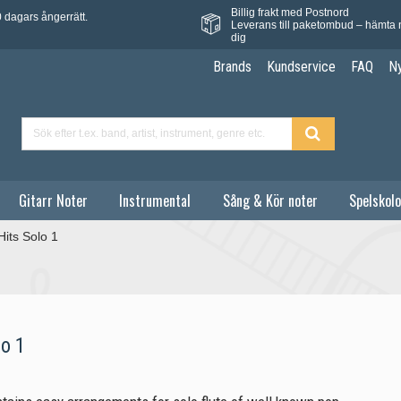
Billig frakt med Postnord
 dagars ångerrätt.
Leverans till paketombud – hämta 
dig
Brands
Kundservice
FAQ
N
Gitarr Noter
Instrumental
Sång & Kör noter
Spelskolo
Hits Solo 1
o 1