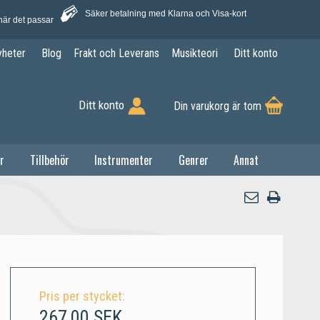
Säker betalning med Klarna och Visa-kort
när det passar
yheter
Blog
Frakt och Leverans
Musikteori
Ditt konto
Ditt konto
Din varukorg är tom
r
Tillbehör
Instrumenter
Genrer
Annat
Pris per stycket:
267,00 SEK