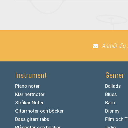
Anmäl dig 
Instrument
Genrer
Piano noter
Ballads
Klarinettnoter
Blues
Stråkar Noter
Barn
Gitarrnoter och böcker
Disney
Bass gitarr tabs
Film och 
Blåsnoter och böcker
Indie