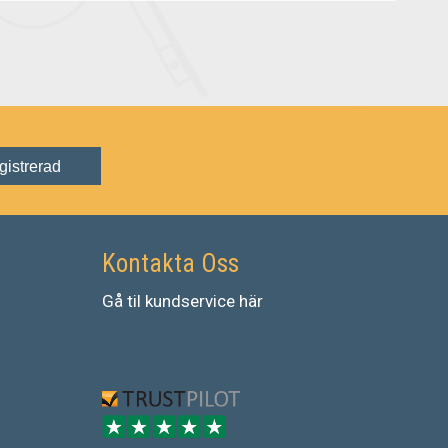
gistrerad
Kontakta Oss
Gå
til
kundservice
här