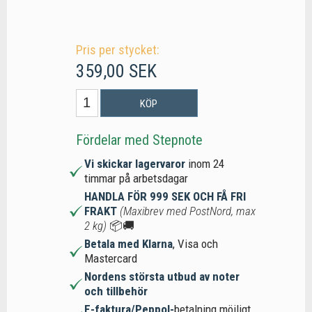
Pris per stycket:
359,00 SEK
KÖP
Fördelar med Stepnote
Vi skickar lagervaror
inom 24
timmar på arbetsdagar
HANDLA FÖR 999 SEK OCH FÅ FRI
FRAKT
(Maxibrev med PostNord, max
2 kg)
📦🚚
Betala med Klarna
, Visa och
Mastercard
Nordens största utbud av noter
och tillbehör
E-faktura/Peppol-
betalning möjligt