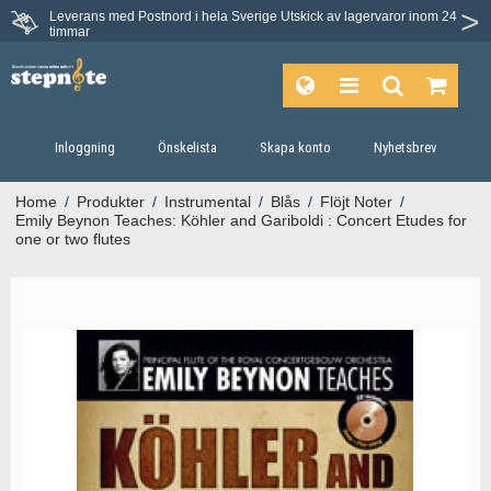
Leverans med Postnord i hela Sverige
Utskick av lagervaror inom 24
Du har 30 dagars ångerrätt.
timmar
Inloggning
Önskelista
Skapa konto
Nyhetsbrev
Home
/
Produkter
/
Instrumental
/
Blås
/
Flöjt Noter
/
Emily Beynon Teaches: Köhler and Gariboldi : Concert Etudes for
one or two flutes