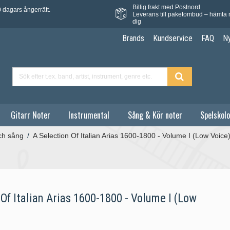
Billig frakt med Postnord
 dagars ångerrätt.
Leverans till paketombud – hämta 
dig
Brands
Kundservice
FAQ
N
Gitarr Noter
Instrumental
Sång & Kör noter
Spelskolo
ch sång
/
A Selection Of Italian Arias 1600-1800 - Volume I (Low Voice
Of Italian Arias 1600-1800 - Volume I (Low