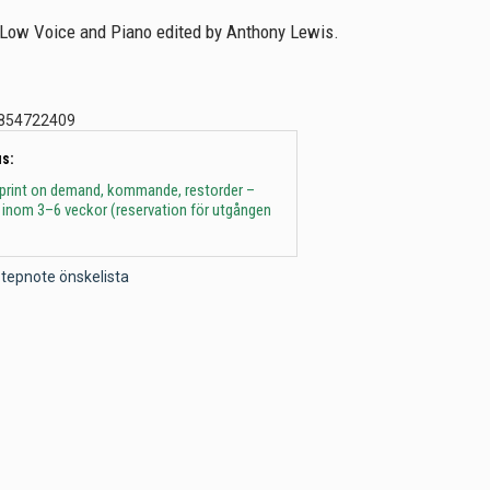
 Low Voice and Piano edited by Anthony Lewis.
854722409
s:
 print on demand, kommande, restorder –
 inom 3–6 veckor (reservation för utgången
l Stepnote önskelista