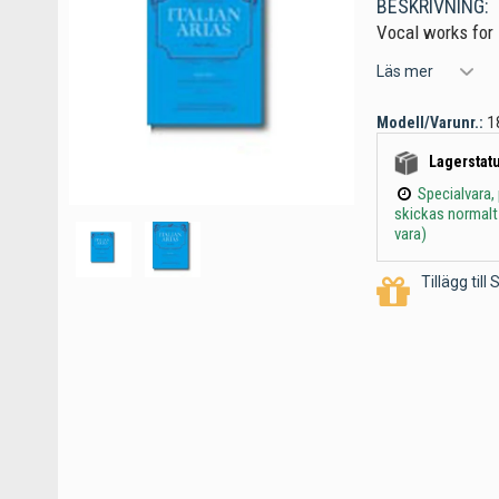
BESKRIVNING:
Vocal works for
Läs mer
Modell/Varunr.:
1
Lagerstatu
Specialvara,
skickas normalt
vara)
Tillägg til