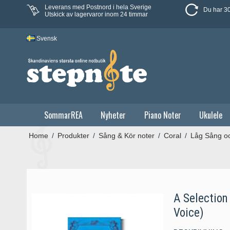
Leverans med Postnord i hela Sverige
Du har 30
Utskick av lagervaror inom 24 timmar
Svensk
SommarREA
Nyheter
Piano Noter
Ukulele
Home
/
Produkter
/
Sång & Kör noter
/
Coral
/
Låg Sång o
A Selection 
Voice)