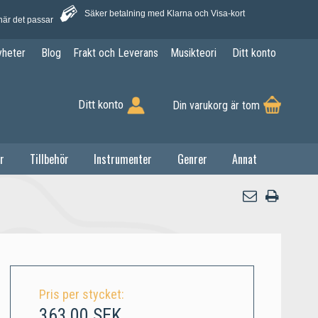
Säker betalning med Klarna och Visa-kort
när det passar
yheter
Blog
Frakt och Leverans
Musikteori
Ditt konto
Ditt konto
Din varukorg är tom
r
Tillbehör
Instrumenter
Genrer
Annat
)
Pris per stycket:
363,00 SEK