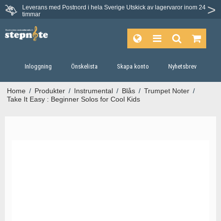
Leverans med Postnord i hela Sverige
Utskick av lagervaror inom 24
timmar
Inloggning
Önskelista
Skapa konto
Nyhetsbrev
Home
/
Produkter
/
Instrumental
/
Blås
/
Trumpet Noter
/
Take It Easy : Beginner Solos for Cool Kids