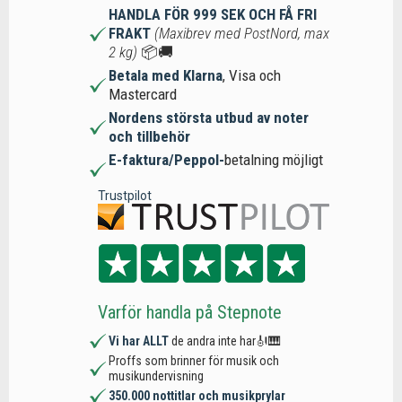
HANDLA FÖR 999 SEK OCH FÅ FRI
FRAKT
(Maxibrev med PostNord, max
2 kg)
📦🚚
Betala med Klarna
, Visa och
Mastercard
Nordens största utbud av noter
och tillbehör
E-faktura/Peppol-
betalning möjligt
Trustpilot
Varför handla på Stepnote
Vi har ALLT
de andra inte har🎻🎹
Proffs som brinner för musik och
musikundervisning
350.000 nottitlar och musikprylar